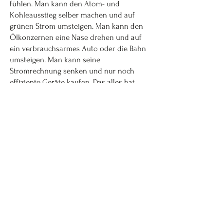
fühlen. Man kann den Atom- und
Kohleausstieg selber machen und auf
grünen Strom umsteigen. Man kann den
Ölkonzernen eine Nase drehen und auf
ein verbrauchsarmes Auto oder die Bahn
umsteigen. Man kann seine
Stromrechnung senken und nur noch
effiziente Geräte kaufen. Das alles hat
nichts mit Verzicht zu tun, aber sehr viel
mit der Nutzung von Verbrauchermacht.
Und vor allem bieten diese Themen
vielfältige Möglichkeiten für konkrete
Aktionen vor Ort: vor Kraftwerken, vor
Autohäusern oder in Elektromärkten.
Warum nicht mal im Tross bei
Mediamarkt und Saturn vorbei schauen
und sanft nachfragen, warum hier noch
immer Kühlschränke der Effizienzklasse
B verkauft werden, obwohl A++ längst
der Standard ist. Das ist nicht "geil",