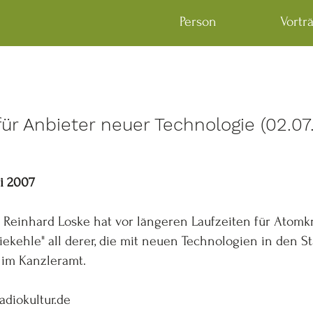
Person
Vortr
 für Anbieter neuer Technologie (02.07
li 2007
einhard Loske hat vor längeren Laufzeiten für Atomkr
niekehle" all derer, die mit neuen Technologien in den S
 im Kanzleramt.
adiokultur.de