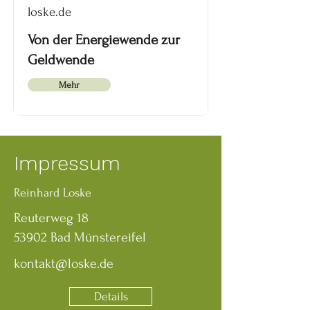
loske.de
Von der Energiewende zur
Geldwende
Mehr
Impressum
Reinhard Loske
Reuterweg 18
53902 Bad Münstereifel
kontakt@loske.de
Details