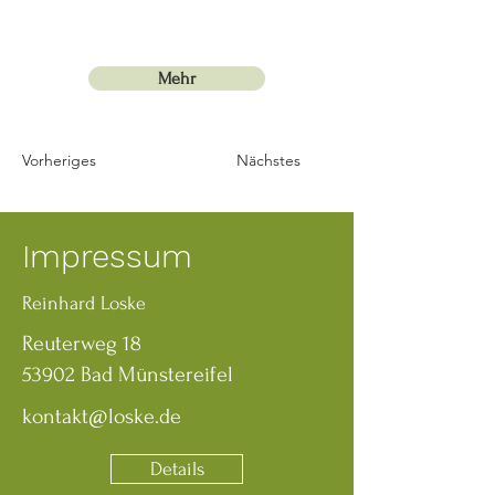
Mehr
Vorheriges
Nächstes
Impressum
Reinhard Loske
Reuterweg 18
53902 Bad Münstereifel
kontakt@loske.de
Details